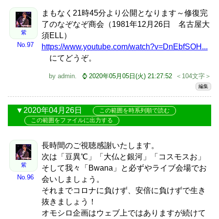
まもなく21時45分より公開となります～修復完
了のなぞなぞ商会（1981年12月26日 名古屋大
紫
須ELL）
No.97
https://www.youtube.com/watch?v=DnEbfSOH...
にてどうぞ。
by
admin
.
⌚ 2020年05月05日(火) 21:27:52
＜104文字＞
編集
2020年04月26日
この範囲を時系列順で読む
この範囲をファイルに出力する
長時間のご視聴感謝いたします。
次は「豆異℃」「大仏と銀河」「コスモスお」
紫
そして我々「Bwana」と必ずやライブ会場でお
No.96
会いしましょう。
それまでコロナに負けず、安倍に負けずで生き
抜きましょう！
オモシロ企画はウェブ上ではありますが続けて