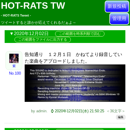
HOT-RATS TW
新規投稿
- HOT-RATS Tweet -
管理用
ツイートすると誰かが応えてくれるだぁよ～
2020年12月02日
この範囲を時系列順で読む
この範囲をファイルに出力する
告知通り １２月１日 かねてより録音してい
た楽曲をアプロードしました。
紫
No.100
by
admin
.
⌚ 2020年12月02日(水) 21:50:25
＜36文字＞
編集