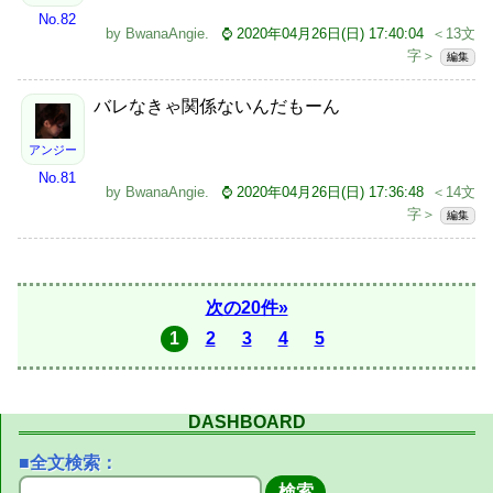
No.82
by
BwanaAngie
.
⌚ 2020年04月26日(日) 17:40:04
＜13文
字＞
編集
バレなきゃ関係ないんだもーん
アンジー
No.81
by
BwanaAngie
.
⌚ 2020年04月26日(日) 17:36:48
＜14文
字＞
編集
次の20件»
1
2
3
4
5
DASHBOARD
■全文検索：