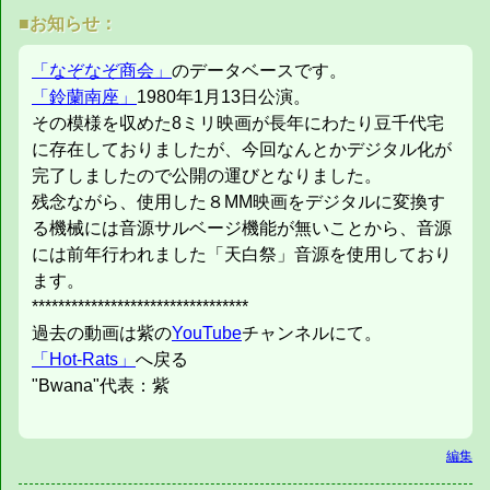
■お知らせ：
「なぞなぞ商会」
のデータベースです。
「鈴蘭南座」
1980年1月13日公演。
その模様を収めた8ミリ映画が長年にわたり豆千代宅
に存在しておりましたが、今回なんとかデジタル化が
完了しましたので公開の運びとなりました。
残念ながら、使用した８MM映画をデジタルに変換す
る機械には音源サルベージ機能が無いことから、音源
には前年行われました「天白祭」音源を使用しており
ます。
*********************************
過去の動画は紫の
YouTube
チャンネルにて。
「Hot-Rats」
へ戻る
"Bwana"代表：紫
編集