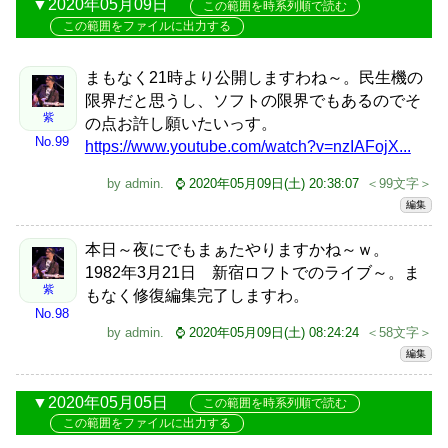
2020年05月09日
この範囲を時系列順で読む
この範囲をファイルに出力する
まもなく21時より公開しますわね～。民生機の
限界だと思うし、ソフトの限界でもあるのでそ
紫
の点お許し願いたいっす。
No.99
https://www.youtube.com/watch?v=nzIAFojX...
by
admin
.
⌚ 2020年05月09日(土) 20:38:07
＜99文字＞
編集
本日～夜にでもまぁたやりますかね～ｗ。
1982年3月21日 新宿ロフトでのライブ～。ま
紫
もなく修復編集完了しますわ。
No.98
by
admin
.
⌚ 2020年05月09日(土) 08:24:24
＜58文字＞
編集
2020年05月05日
この範囲を時系列順で読む
この範囲をファイルに出力する