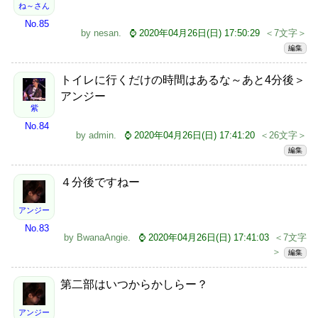
ね～さん
No.85
by
nesan
.
⌚ 2020年04月26日(日) 17:50:29
＜7文字＞
編集
トイレに行くだけの時間はあるな～あと4分後＞
アンジー
紫
No.84
by
admin
.
⌚ 2020年04月26日(日) 17:41:20
＜26文字＞
編集
４分後ですねー
アンジー
No.83
by
BwanaAngie
.
⌚ 2020年04月26日(日) 17:41:03
＜7文字
＞
編集
第二部はいつからかしらー？
アンジー