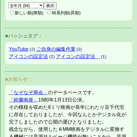
新しい順(降順)
時系列順(昇順)
■ハッシュタグ：
YouTube
ご自身の編集作業
(2)
(2)
アイコンの設定法
アイコンの設定法
(2)
(1)
■お知らせ：
「なぞなぞ商会」
のデータベースです。
「鈴蘭南座」
1980年1月13日公演。
その模様を収めた8ミリ映画が長年にわたり豆千代宅
に存在しておりましたが、今回なんとかデジタル化が
完了しましたので公開の運びとなりました。
残念ながら、使用した８MM映画をデジタルに変換す
る機械には音源サルベージ機能が無いことから、音源