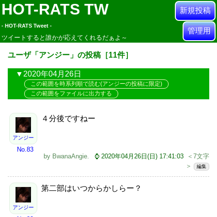
HOT-RATS TW
新規投稿
- HOT-RATS Tweet -
管理用
ツイートすると誰かが応えてくれるだぁよ～
ユーザ「アンジー」の投稿［11件］
2020年04月26日
この範囲を時系列順で読む(アンジーの投稿に限定)
この範囲をファイルに出力する
４分後ですねー
アンジー
No.83
by
BwanaAngie
.
⌚ 2020年04月26日(日) 17:41:03
＜7文字
＞
編集
第二部はいつからかしらー？
アンジー