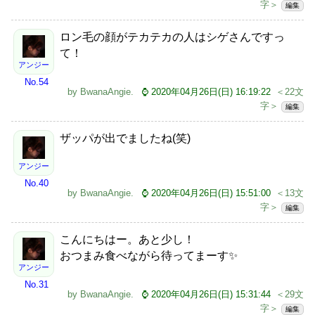
字＞
編集
ロン毛の顔がテカテカの人はシゲさんですっ
て！
アンジー
No.54
by
BwanaAngie
.
⌚ 2020年04月26日(日) 16:19:22
＜22文
字＞
編集
ザッパが出でましたね(笑)
アンジー
No.40
by
BwanaAngie
.
⌚ 2020年04月26日(日) 15:51:00
＜13文
字＞
編集
こんにちはー。あと少し！
おつまみ食べながら待ってまーす✨
アンジー
No.31
by
BwanaAngie
.
⌚ 2020年04月26日(日) 15:31:44
＜29文
字＞
編集