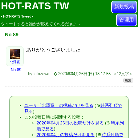
HOT-RATS TW
新規投稿
- HOT-RATS Tweet -
管理用
ツイートすると誰かが応えてくれるだぁよ～
No.89
ありがとうございました
北澤寛
No.89
by
kitazawa
.
⌚ 2020年04月26日(日) 18:17:55
＜12文字＞
編集
ユーザ「北澤寛」の投稿だけを見る
(※
時系列順で
見る
)
この投稿日時に関連する投稿：
2020年04月26日の投稿だけを見る
(※
時系列
順で見る
)
2020年04月の投稿だけを見る
(※
時系列順で