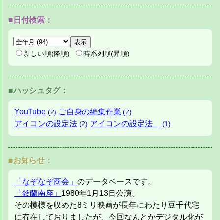
■日付検索：
新しい順(降順)
時系列順(昇順)
■ハッシュタグ：
YouTube
ご自身の編集作業
(2)
(2)
アイコンの設定法
アイコンの設定法
(2)
(1)
■お知らせ：
「なぞなぞ商会」
のデータベースです。
「鈴蘭南座」
1980年1月13日公演。
その模様を収めた8ミリ映画が長年にわたり豆千代宅
に存在しておりましたが、今回なんとかデジタル化が