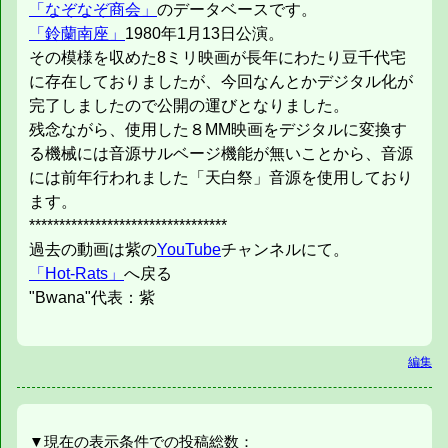
「なぞなぞ商会」
のデータベースです。
「鈴蘭南座」
1980年1月13日公演。
その模様を収めた8ミリ映画が長年にわたり豆千代宅
に存在しておりましたが、今回なんとかデジタル化が
完了しましたので公開の運びとなりました。
残念ながら、使用した８MM映画をデジタルに変換す
る機械には音源サルベージ機能が無いことから、音源
には前年行われました「天白祭」音源を使用しており
ます。
*********************************
過去の動画は紫の
YouTube
チャンネルにて。
「Hot-Rats」
へ戻る
"Bwana"代表：紫
編集
▼現在の表示条件での投稿総数：