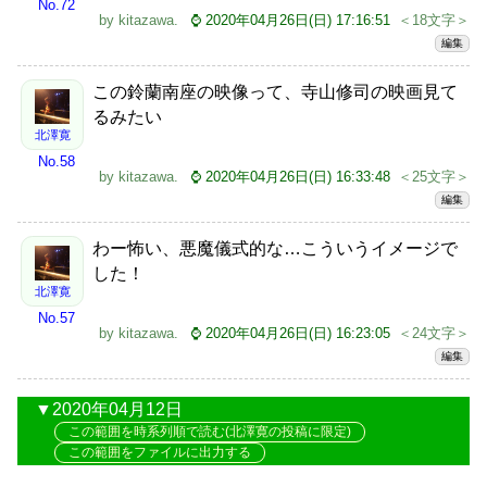
No.72
by
kitazawa
.
⌚ 2020年04月26日(日) 17:16:51
＜18文字＞
編集
この鈴蘭南座の映像って、寺山修司の映画見て
るみたい
北澤寛
No.58
by
kitazawa
.
⌚ 2020年04月26日(日) 16:33:48
＜25文字＞
編集
わー怖い、悪魔儀式的な…こういうイメージで
した！
北澤寛
No.57
by
kitazawa
.
⌚ 2020年04月26日(日) 16:23:05
＜24文字＞
編集
2020年04月12日
この範囲を時系列順で読む(北澤寛の投稿に限定)
この範囲をファイルに出力する