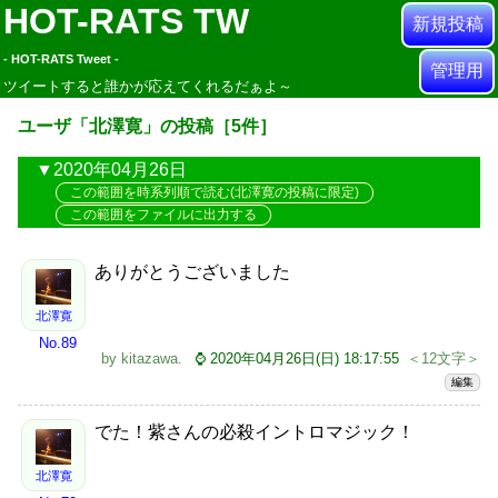
HOT-RATS TW
新規投稿
- HOT-RATS Tweet -
管理用
ツイートすると誰かが応えてくれるだぁよ～
ユーザ「北澤寛」の投稿［5件］
2020年04月26日
この範囲を時系列順で読む(北澤寛の投稿に限定)
この範囲をファイルに出力する
ありがとうございました
北澤寛
No.89
by
kitazawa
.
⌚ 2020年04月26日(日) 18:17:55
＜12文字＞
編集
でた！紫さんの必殺イントロマジック！
北澤寛