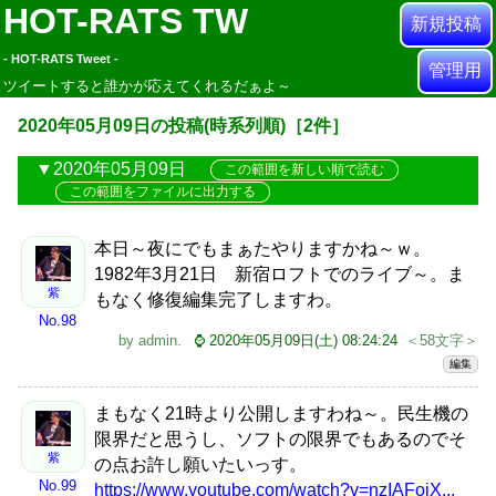
HOT-RATS TW
新規投稿
- HOT-RATS Tweet -
管理用
ツイートすると誰かが応えてくれるだぁよ～
2020年05月09日の投稿(時系列順)［2件］
2020年05月09日
この範囲を新しい順で読む
この範囲をファイルに出力する
本日～夜にでもまぁたやりますかね～ｗ。
1982年3月21日 新宿ロフトでのライブ～。ま
紫
もなく修復編集完了しますわ。
No.98
by
admin
.
⌚ 2020年05月09日(土) 08:24:24
＜58文字＞
編集
まもなく21時より公開しますわね～。民生機の
限界だと思うし、ソフトの限界でもあるのでそ
紫
の点お許し願いたいっす。
No.99
https://www.youtube.com/watch?v=nzIAFojX...