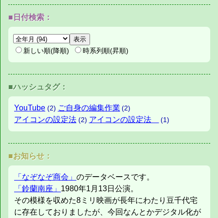
■日付検索：
新しい順(降順)
時系列順(昇順)
■ハッシュタグ：
YouTube
ご自身の編集作業
(2)
(2)
アイコンの設定法
アイコンの設定法
(2)
(1)
■お知らせ：
「なぞなぞ商会」
のデータベースです。
「鈴蘭南座」
1980年1月13日公演。
その模様を収めた8ミリ映画が長年にわたり豆千代宅
に存在しておりましたが、今回なんとかデジタル化が