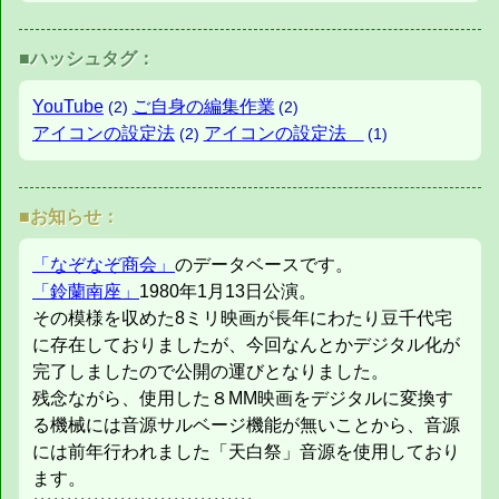
■ハッシュタグ：
YouTube
ご自身の編集作業
(2)
(2)
アイコンの設定法
アイコンの設定法
(2)
(1)
■お知らせ：
「なぞなぞ商会」
のデータベースです。
「鈴蘭南座」
1980年1月13日公演。
その模様を収めた8ミリ映画が長年にわたり豆千代宅
に存在しておりましたが、今回なんとかデジタル化が
完了しましたので公開の運びとなりました。
残念ながら、使用した８MM映画をデジタルに変換す
る機械には音源サルベージ機能が無いことから、音源
には前年行われました「天白祭」音源を使用しており
ます。