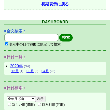
初期表示に戻る
DASHBOARD
■全文検索：
表示中の日付範囲に限定して検索
■日付一覧：
2020年
(94)
12月
05月
04月
(1)
(3)
(90)
■日付検索：
新しい順(降順)
時系列順(昇順)