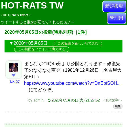
HOT-RATS TW
新規投稿
- HOT-RATS Tweet -
管理用
ツイートすると誰かが応えてくれるだぁよ～
2020年05月05日の投稿(時系列順)［1件］
2020年05月05日
この範囲を新しい順で読む
この範囲をファイルに出力する
まもなく21時45分より公開となります～修復完
了のなぞなぞ商会（1981年12月26日 名古屋大
紫
須ELL）
No.97
https://www.youtube.com/watch?v=DnEbfSOH...
にてどうぞ。
by
admin
.
⌚ 2020年05月05日(火) 21:27:52
＜104文字＞
編集