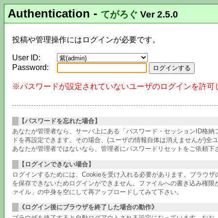
Authentication
-
てがろぐ
Ver 2.5.0
投稿や管理操作にはログインが必要です。
User ID:
Password:
※パスワードが設定されていないユーザのログインを許可
【パスワードを忘れた場合】
あなたが管理者なら、サーバ上にある「パスワード・セッションID格
ドを再設定できます。その場合、(ユーザの情報自体は消えませんが)全
あなたが管理者ではないなら、管理者にパスワードリセットをご依頼下
【ログインできない場合】
ログインするためには、Cookieを受け入れる必要があります。ブラウ
を保存できないためログインができません。ファイルへの書き込み権限が
ァイル」の中身を空にして再アップロードしてみて下さい。
《ログイン後にブラウザを終了した場合の動作》
ブラウザを終了すると自動ログアウトされる設定になっています。なお、